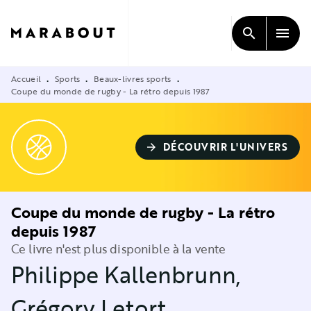
MENU
RECHERCHE
CONTENU
search
menu
PIED DE PAGE
Accueil
Sports
Beaux-livres sports
•
•
•
Coupe du monde de rugby - La rétro depuis 1987
DÉCOUVRIR L'UNIVERS
arrow_forward
Coupe du monde de rugby - La rétro
depuis 1987
Ce livre n'est plus disponible à la vente
Philippe Kallenbrunn
,
Grégory Letort