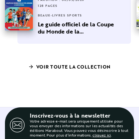
128 PAGES
BEAUX-LIVRES SPORTS
Le guide officiel de la Coupe
du Monde de la…
VOIR TOUTE LA COLLECTION
arrow_forward
Inscrivez-vous à la newsletter
Votre adresse e-mail sera uniquement utilisée pour
vous envoyer des informations sur les actualités des
éditions Marabout. Vous pouvez vous désinscrire à tout
moment. Pour plus d’informations,
cliquez ici
.