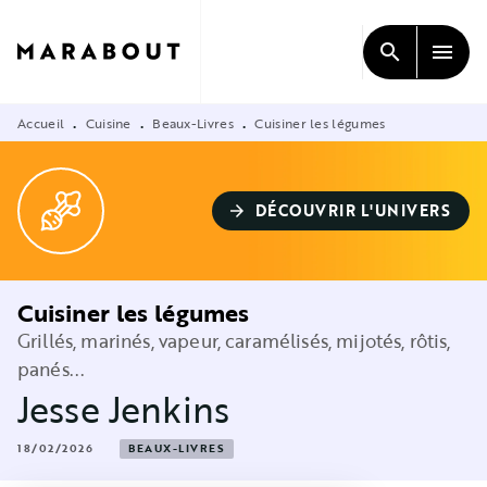
MENU
RECHERCHE
CONTENU
search
menu
PIED DE PAGE
Accueil
Cuisine
Beaux-Livres
Cuisiner les légumes
•
•
•
DÉCOUVRIR L'UNIVERS
arrow_forward
Cuisiner les légumes
Grillés, marinés, vapeur, caramélisés, mijotés, rôtis,
panés...
Jesse Jenkins
18/02/2026
BEAUX-LIVRES