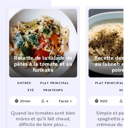
Recette de la salade de
Recette des s
pâtes à la tomate et au
au labneh et 
furikake
poire
ENTRÉE
PLAT PRINCIPAL
PLAT PRINCIPAL
ÉTÉ
PRINTEMPS
HIV
20min
4
Facile ⭐
1h30
2
timer
person_outline
timer
person_outline
Quand les tomates sont bien
Simple et par
mûres et qu’il fait chaud,
spaghettis as
difficile de faire plus …
crémeux du la