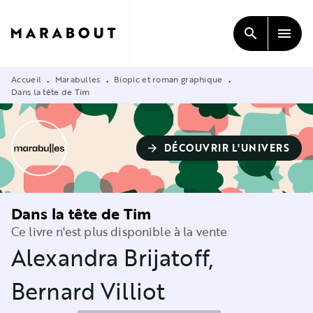
MENU
RECHERCHE
CONTENU
search
menu
PIED DE PAGE
Accueil
Marabulles
Biopic et roman graphique
•
•
•
Dans la tête de Tim
DÉCOUVRIR L'UNIVERS
arrow_forward
Dans la tête de Tim
Ce livre n'est plus disponible à la vente
Alexandra Brijatoff
,
Bernard Villiot