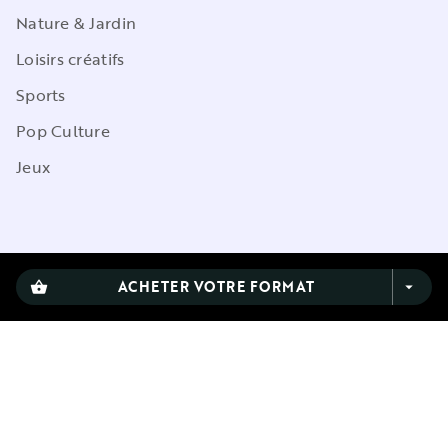
Nature & Jardin
Loisirs créatifs
Sports
Pop Culture
Jeux
CGU
ACHETER VOTRE FORMAT
shopping_basket
arrow_drop_down
Charte de référencement
Charte des Données Personnelles
Mentions légales
Engagement durable
Paramétrez vos préférences cookies