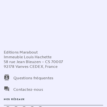
Editions Marabout
Immeuble Louis Hachette
58 rue Jean Bleuzen – CS 70007
92178 Vanves CEDEX, France
contacts
Questions fréquentes
question_answer
Contactez-nous
NOS RÉSEAUX