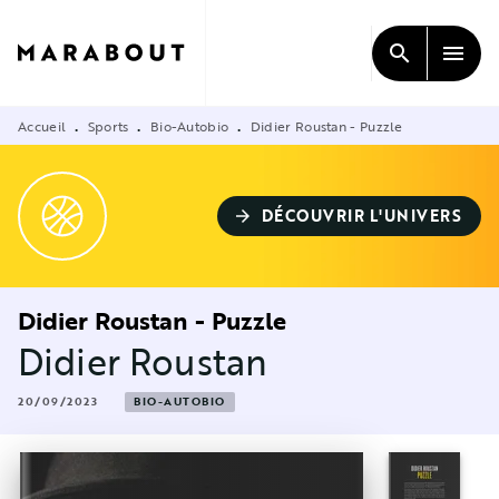
MENU
RECHERCHE
CONTENU
search
menu
PIED DE PAGE
Accueil
Sports
Bio-Autobio
Didier Roustan - Puzzle
•
•
•
DÉCOUVRIR L'UNIVERS
arrow_forward
Didier Roustan - Puzzle
Didier Roustan
20/09/2023
BIO-AUTOBIO