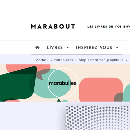
MENU
RECHERCHE
CONTENU
LES LIVRES DE VOS EN
LIVRES
INSPIREZ-VOUS
home
arrow_drop_down
arrow_drop_down
Accueil
Marabulles
Biopic et roman graphique
•
•
•