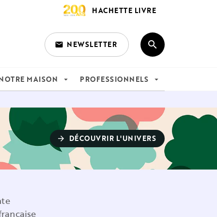
HACHETTE LIVRE
search
NEWSLETTER
email
search
NOTRE MAISON
PROFESSIONNELS
arrow_drop_down
arrow_drop_down
DÉCOUVRIR L'UNIVERS
arrow_forward
nte
française