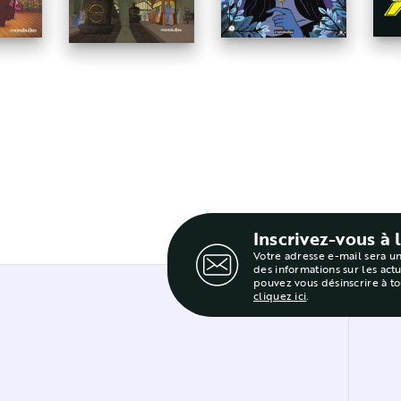
Inscrivez-vous à 
Votre adresse e-mail sera u
des informations sur les act
pouvez vous désinscrire à t
cliquez ici
.