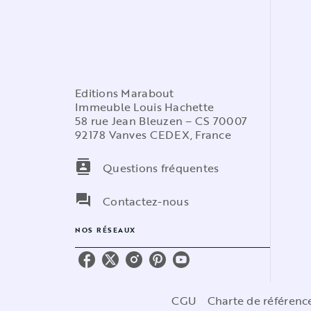
Editions Marabout
Immeuble Louis Hachette
58 rue Jean Bleuzen – CS 70007
92178 Vanves CEDEX, France
contacts
Questions fréquentes
question_answer
Contactez-nous
NOS RÉSEAUX
CGU
Charte de référen