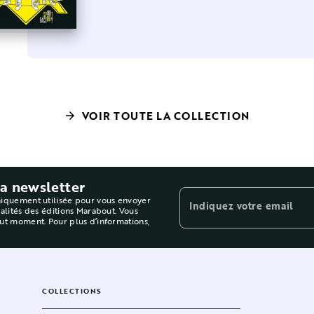
VOIR TOUTE LA COLLECTION
arrow_forward
la newsletter
niquement utilisée pour vous envoyer
Indiquez votre email
ualités des éditions Marabout. Vous
out moment. Pour plus d’informations,
COLLECTIONS