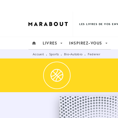
MENU
RECHERCHE
CONTENU
LES LIVRES DE VOS EN
LIVRES
INSPIREZ-VOUS
home
arrow_drop_down
arrow_drop_down
Accueil
Sports
Bio-Autobio
Federer
•
•
•