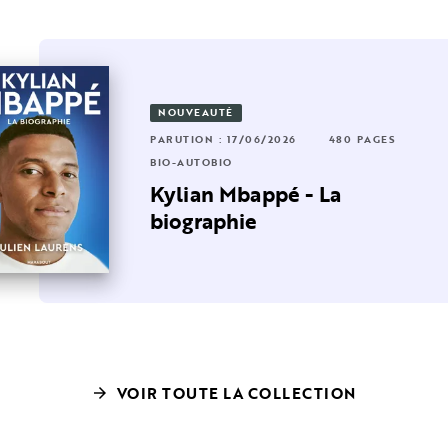
NOUVEAUTÉ
2 PAGES
PARUTION : 17/06/2026
480 PAGES
RUTION : 20/09/2023
432 PAGES
BIO-AUTOBIO
O-AUTOBIO
lles
Kylian Mbappé - La
idier Roustan - Puzzle
biographie
VOIR TOUTE LA COLLECTION
arrow_forward