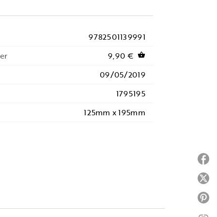
9782501139991
er
9,90 €
shopping_basket
09/05/2019
1795195
125mm x 195mm
P
P
P
link