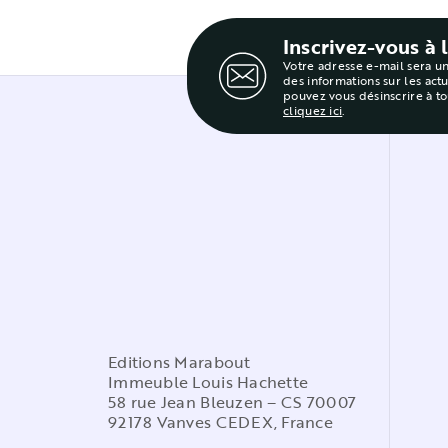
Inscrivez-vous à 
Votre adresse e-mail sera u
des informations sur les act
pouvez vous désinscrire à t
cliquez ici
.
Editions Marabout
Immeuble Louis Hachette
58 rue Jean Bleuzen – CS 70007
92178 Vanves CEDEX, France