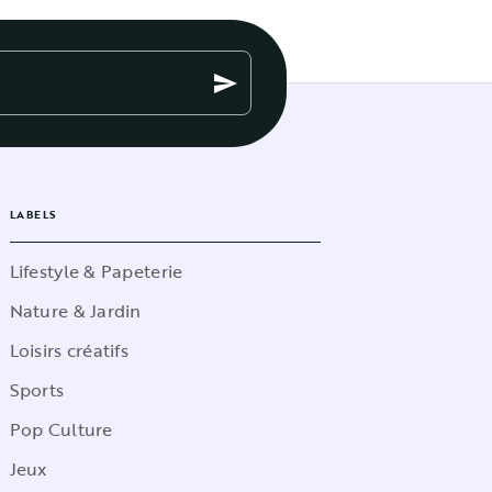
send
LABELS
Lifestyle & Papeterie
Nature & Jardin
Loisirs créatifs
Sports
Pop Culture
Jeux