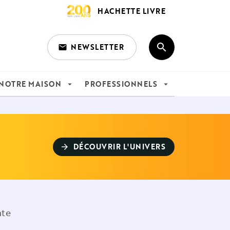
HACHETTE LIVRE
search
NEWSLETTER
email
search
NOTRE MAISON
PROFESSIONNELS
arrow_drop_down
arrow_drop_down
DÉCOUVRIR L'UNIVERS
arrow_forward
nte