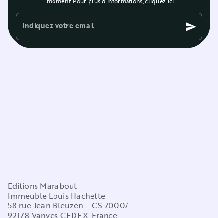
moment. Pour plus d’informations,
cliquez ici
.
Indiquez votre email
send
Editions Marabout
Immeuble Louis Hachette
58 rue Jean Bleuzen – CS 70007
92178 Vanves CEDEX, France