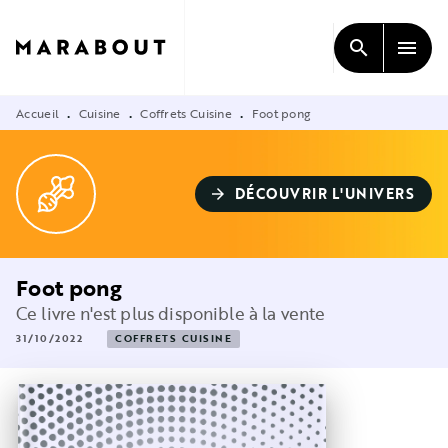
MENU
RECHERCHE
CONTENU
search
menu
PIED DE PAGE
Accueil
Cuisine
Coffrets Cuisine
Foot pong
•
•
•
DÉCOUVRIR L'UNIVERS
arrow_forward
Foot pong
Ce livre n'est plus disponible à la vente
31/10/2022
COFFRETS CUISINE