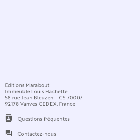
Editions Marabout
Immeuble Louis Hachette
58 rue Jean Bleuzen – CS 70007
92178 Vanves CEDEX, France
contacts
Questions fréquentes
question_answer
Contactez-nous