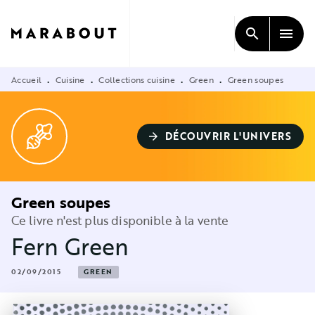
MENU
RECHERCHE
CONTENU
search
menu
PIED DE PAGE
Accueil
Cuisine
Collections cuisine
Green
Green soupes
•
•
•
•
DÉCOUVRIR L'UNIVERS
arrow_forward
Green soupes
Ce livre n'est plus disponible à la vente
Fern Green
02/09/2015
GREEN