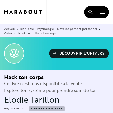
MENU
RECHERCHE
CONTENU
search
menu
PIED DE PAGE
Accueil
Bien-être - Psychologie - Développement personnel
•
•
Cahiers bien-être
Hack ton corps
•
DÉCOUVRIR L'UNIVERS
arrow_forward
Hack ton corps
Ce livre n'est plus disponible à la vente
Explore ton système pour prendre soin de toi !
Elodie Tarillon
09/09/2020
CAHIERS BIEN-ÊTRE