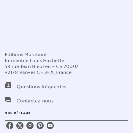
Editions Marabout
Immeuble Louis Hachette
58 rue Jean Bleuzen – CS 70007
92178 Vanves CEDEX, France
contacts
Questions fréquentes
question_answer
Contactez-nous
NOS RÉSEAUX