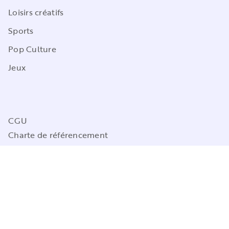
Loisirs créatifs
Sports
Pop Culture
Jeux
CGU
Charte de référencement
Charte des Données Personnelles
Mentions légales
Engagement durable
Paramétrez vos préférences cookies