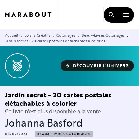
MENU
RECHERCHE
CONTENU
search
menu
PIED DE PAGE
Accueil
Loisirs Créatifs
Coloriages
Beaux-Livres Coloriages
•
•
•
•
Jardin secret - 20 cartes postales détachables à colorier
DÉCOUVRIR L'UNIVERS
arrow_forward
Jardin secret - 20 cartes postales
détachables à colorier
Ce livre n'est plus disponible à la vente
Johanna Basford
08/02/2023
BEAUX-LIVRES COLORIAGES