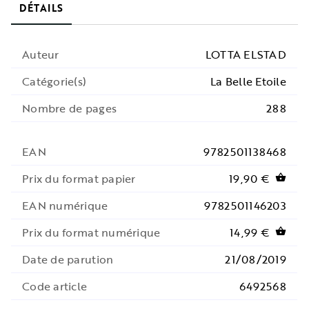
DÉTAILS
Auteur
LOTTA ELSTAD
Catégorie(s)
La Belle Etoile
Nombre de pages
288
EAN
9782501138468
Prix du format papier
19,90 €
shopping_basket
EAN numérique
9782501146203
Prix du format numérique
14,99 €
shopping_basket
Date de parution
21/08/2019
Code article
6492568