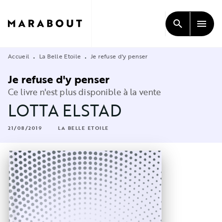
MENU
RECHERCHE
CONTENU
search
menu
PIED DE PAGE
Accueil
La Belle Etoile
Je refuse d'y penser
•
•
Je refuse d'y penser
Ce livre n'est plus disponible à la vente
LOTTA ELSTAD
21/08/2019
LA BELLE ETOILE