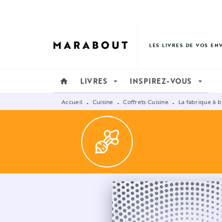
MENU
RECHERCHE
CONTENU
LES LIVRES DE VOS EN
LIVRES
INSPIREZ-VOUS
home
arrow_drop_down
arrow_drop_down
Accueil
Cuisine
Coffrets Cuisine
La fabrique à b
•
•
•