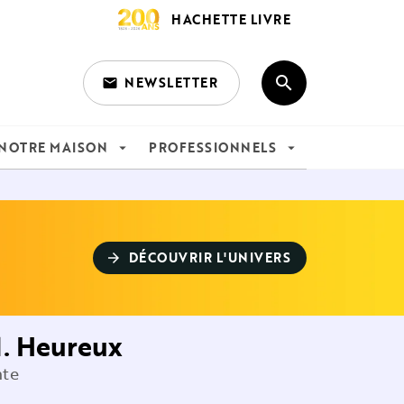
HACHETTE LIVRE
search
NEWSLETTER
email
search
NOTRE MAISON
PROFESSIONNELS
arrow_drop_down
arrow_drop_down
DÉCOUVRIR L'UNIVERS
arrow_forward
M. Heureux
nte