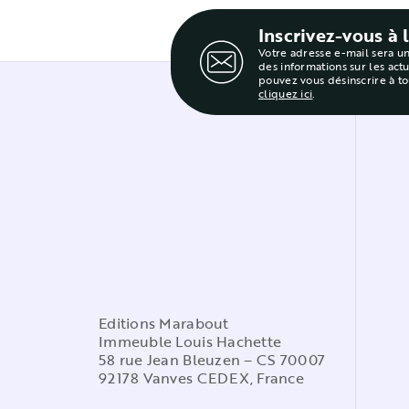
Inscrivez-vous à 
Votre adresse e-mail sera u
des informations sur les act
pouvez vous désinscrire à t
cliquez ici
.
Editions Marabout
Immeuble Louis Hachette
58 rue Jean Bleuzen – CS 70007
92178 Vanves CEDEX, France