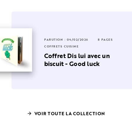
RUTION : 24/09/2025
6 PAGES
PARUTION : 04/02/2026
16 PAGES
8 PAGES
FFRETS CUISINE
COFFRETS CUISINE
 anti-
a peluche brocoli anti
Coffret Dis lui avec un
ress
biscuit - Good luck
VOIR TOUTE LA COLLECTION
arrow_forward