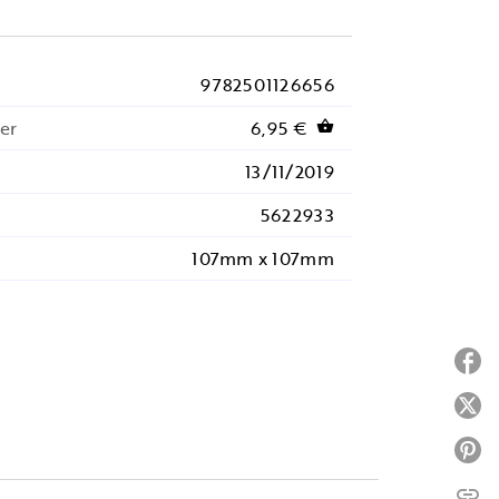
9782501126656
er
6,95 €
shopping_basket
13/11/2019
5622933
107mm x 107mm
P
P
P
link
C