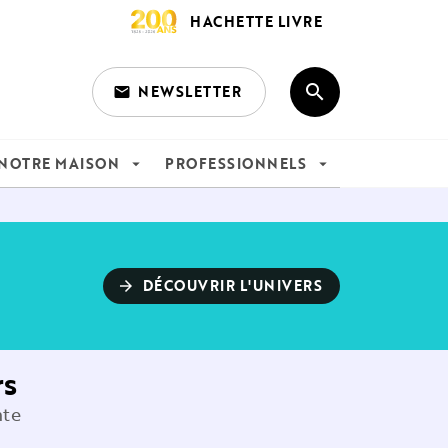
HACHETTE LIVRE
search
NEWSLETTER
email
search
NOTRE MAISON
PROFESSIONNELS
arrow_drop_down
arrow_drop_down
DÉCOUVRIR L'UNIVERS
arrow_forward
rs
nte