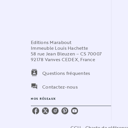
Editions Marabout
Immeuble Louis Hachette
58 rue Jean Bleuzen – CS 70007
92178 Vanves CEDEX, France
contacts
Questions fréquentes
question_answer
Contactez-nous
NOS RÉSEAUX
CGU
Charte de référen