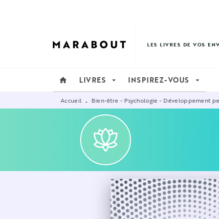
MENU
RECHERCHE
CONTENU
LES LIVRES DE VOS EN
LIVRES
INSPIREZ-VOUS
home
arrow_drop_down
arrow_drop_down
Accueil
Bien-être - Psychologie - Développement p
•