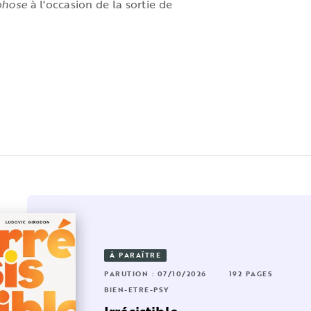
phose
à l'occasion de la sortie de
À PARAÎTRE
24 PAGES
RUTION : 10/09/2025
320 PAGES
PARUTION : 07/10/2026
192 PAGES
EN-ÊTRE-PSY
BIEN-ÊTRE-PSY
 laisse
t-ce que c'est normal ?