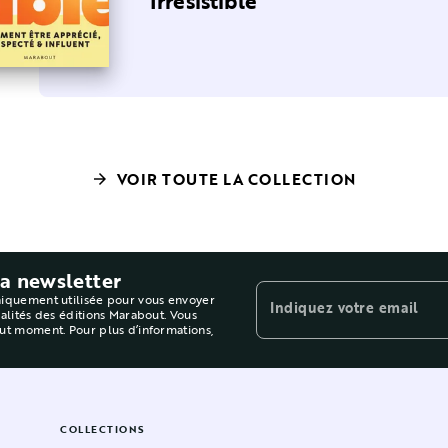
Irrésistible
VOIR TOUTE LA COLLECTION
arrow_forward
la newsletter
niquement utilisée pour vous envoyer
Indiquez votre email
ualités des éditions Marabout. Vous
out moment. Pour plus d’informations,
COLLECTIONS