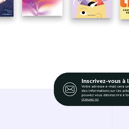
parler ton coeur
Inscrivez-vous à 
Votre adresse e-mail sera u
des informations sur les act
pouvez vous désinscrire à t
cliquez ici
.