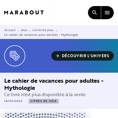
MENU
RECHERCHE
CONTENU
search
menu
PIED DE PAGE
Accueil
Jeux
Livres de jeux
•
•
•
Le cahier de vacances pour adultes - Mythologie
DÉCOUVRIR L'UNIVERS
arrow_forward
Le cahier de vacances pour adultes -
Mythologie
Ce livre n'est plus disponible à la vente
18/05/2022
LIVRES DE JEUX