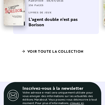
PARUTION : 08/07/2026
256 PAGES
LIVRES DE JEUX
L'agent double n'est pas
Borison
VOIR TOUTE LA COLLECTION
arrow_forward
Inscrivez-vous à la newsletter
Votre adresse e-mail sera uniquement utilisée pour
vous envoyer des informations sur les actualités des
éditions Marabout. Vous pouvez vous désinscrire à tout
moment. Pour plus d’informations,
cliquez ici
.