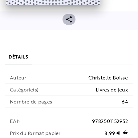
DÉTAILS
Auteur
Christelle Boisse
Catégorie(s)
Livres de jeux
Nombre de pages
64
EAN
9782501152952
Prix du format papier
8,99 €
shopping_basket