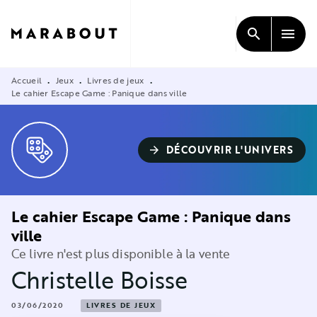
MENU
RECHERCHE
CONTENU
search
menu
PIED DE PAGE
Accueil
Jeux
Livres de jeux
•
•
•
Le cahier Escape Game : Panique dans ville
DÉCOUVRIR L'UNIVERS
arrow_forward
Le cahier Escape Game : Panique dans
ville
Ce livre n'est plus disponible à la vente
Christelle Boisse
03/06/2020
LIVRES DE JEUX