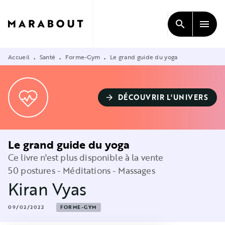
MENU
RECHERCHE
CONTENU
search
menu
PIED DE PAGE
Accueil
Santé
Forme-Gym
Le grand guide du yoga
•
•
•
DÉCOUVRIR L'UNIVERS
arrow_forward
Le grand guide du yoga
Ce livre n'est plus disponible à la vente
50 postures - Méditations - Massages
Kiran Vyas
09/02/2022
FORME-GYM