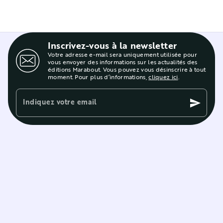
Inscrivez-vous à la newsletter
Votre adresse e-mail sera uniquement utilisée pour
vous envoyer des informations sur les actualités des
éditions Marabout. Vous pouvez vous désinscrire à tout
moment. Pour plus d’informations,
cliquez ici
.
Indiquez votre email
send