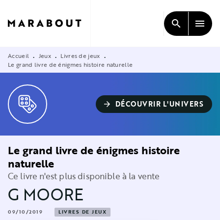
MENU
RECHERCHE
CONTENU
search
menu
PIED DE PAGE
Accueil
Jeux
Livres de jeux
•
•
•
Le grand livre de énigmes histoire naturelle
DÉCOUVRIR L'UNIVERS
arrow_forward
Le grand livre de énigmes histoire
naturelle
Ce livre n'est plus disponible à la vente
G MOORE
09/10/2019
LIVRES DE JEUX