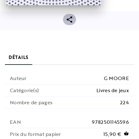
DÉTAILS
Auteur
G MOORE
Catégorie(s)
Livres de jeux
Nombre de pages
224
EAN
9782501145596
Prix du format papier
15,90 €
shopping_basket