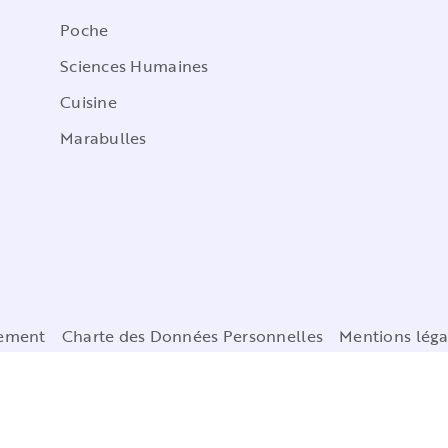
Poche
Sciences Humaines
Cuisine
Marabulles
cement
Charte des Données Personnelles
Mentions léga
Paramétrez vos préférences cookies
MARABOUT© 2026