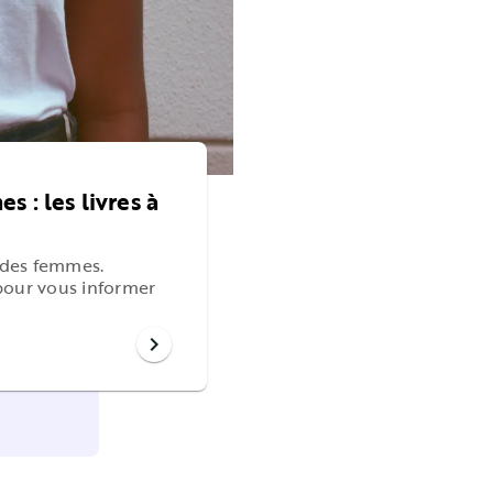
 : les livres à
s des femmes.
pour vous informer
chevron_right