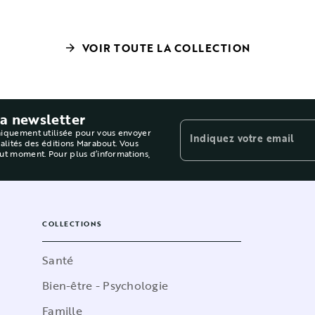
VOIR TOUTE LA COLLECTION
arrow_forward
la newsletter
niquement utilisée pour vous envoyer
Indiquez votre email
ualités des éditions Marabout. Vous
out moment. Pour plus d’informations,
COLLECTIONS
Santé
Bien-être - Psychologie
Famille