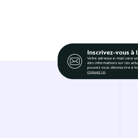
Inscrivez-vous à 
Votre adresse e-mail sera u
des informations sur les act
pouvez vous désinscrire à t
cliquez ici
.