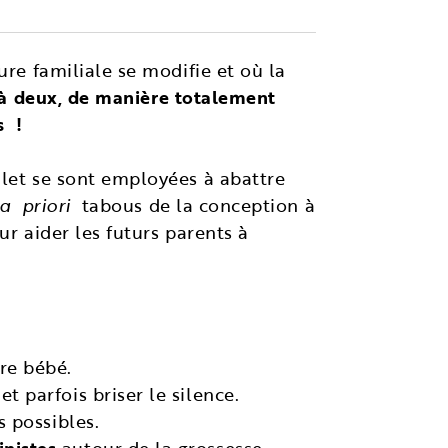
ure familiale se modifie et où la
e à deux, de manière totalement
s !
ulet se sont employées à abattre
a priori
tabous de la conception à
r aider les futurs parents à
tre bébé.
t parfois briser le silence.
s possibles.