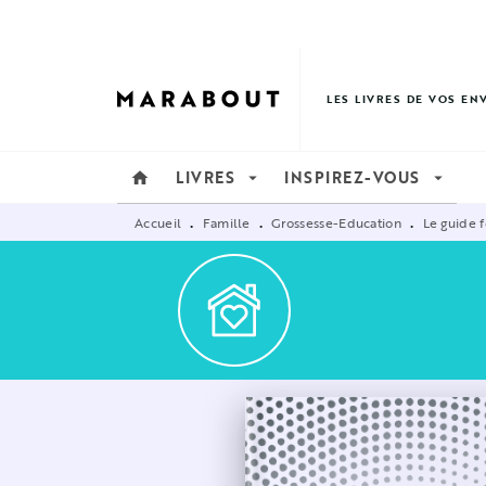
MENU
RECHERCHE
CONTENU
LES LIVRES DE VOS EN
LIVRES
INSPIREZ-VOUS
home
arrow_drop_down
arrow_drop_down
Accueil
Famille
Grossesse-Education
Le guide f
•
•
•