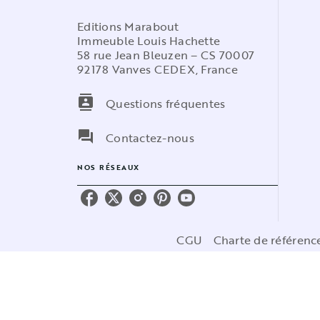
Editions Marabout
Immeuble Louis Hachette
58 rue Jean Bleuzen – CS 70007
92178 Vanves CEDEX, France
contacts
Questions fréquentes
question_answer
Contactez-nous
NOS RÉSEAUX
CGU
Charte de référen