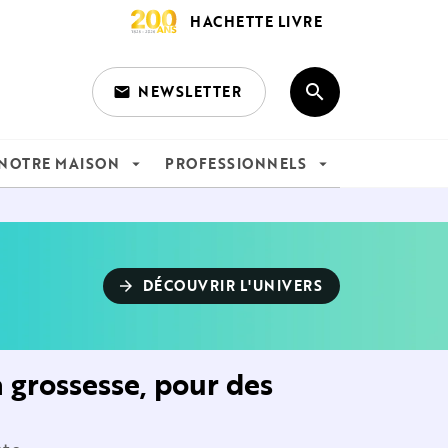
HACHETTE LIVRE
search
NEWSLETTER
email
search
NOTRE MAISON
PROFESSIONNELS
arrow_drop_down
arrow_drop_down
DÉCOUVRIR L'UNIVERS
arrow_forward
a grossesse, pour des