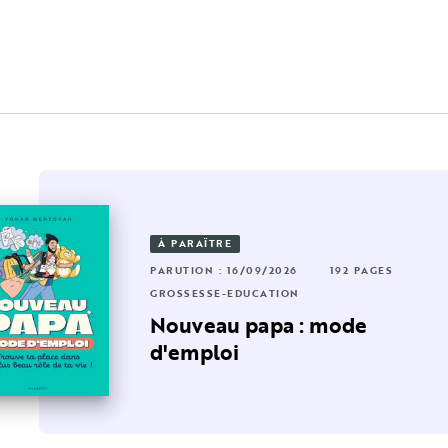
À PARAÎTRE
RUTION : 22/10/2025
2 PAGES
32 PAGES
PARUTION : 16/09/2026
192 PAGES
OSSESSE-EDUCATION
GROSSESSE-EDUCATION
ps à
uise ne veut pas aller se
Nouveau papa : mode
oucher
d'emploi