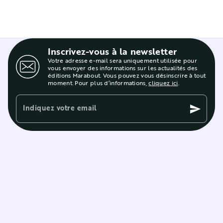
Inscrivez-vous à la newsletter
Votre adresse e-mail sera uniquement utilisée pour
vous envoyer des informations sur les actualités des
éditions Marabout. Vous pouvez vous désinscrire à tout
moment. Pour plus d’informations,
cliquez ici
.
Indiquez votre email
send