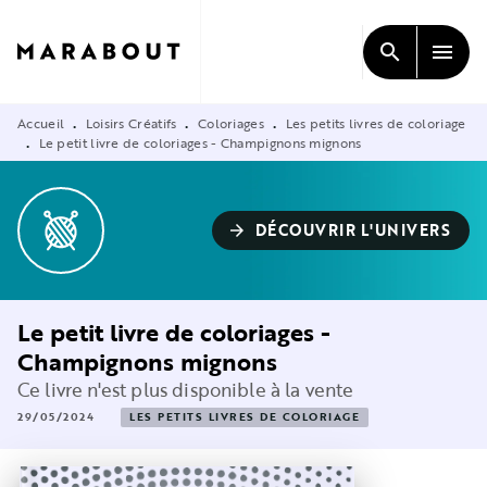
MENU
RECHERCHE
CONTENU
search
menu
PIED DE PAGE
Accueil
Loisirs Créatifs
Coloriages
Les petits livres de coloriage
•
•
•
Le petit livre de coloriages - Champignons mignons
•
DÉCOUVRIR L'UNIVERS
arrow_forward
Le petit livre de coloriages -
Champignons mignons
Ce livre n'est plus disponible à la vente
29/05/2024
LES PETITS LIVRES DE COLORIAGE