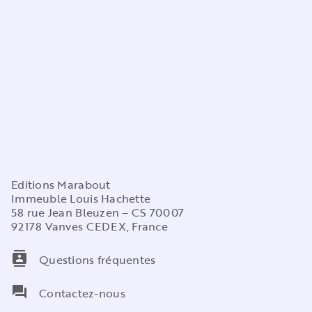
Editions Marabout
Immeuble Louis Hachette
58 rue Jean Bleuzen – CS 70007
92178 Vanves CEDEX, France
contacts
Questions fréquentes
question_answer
Contactez-nous