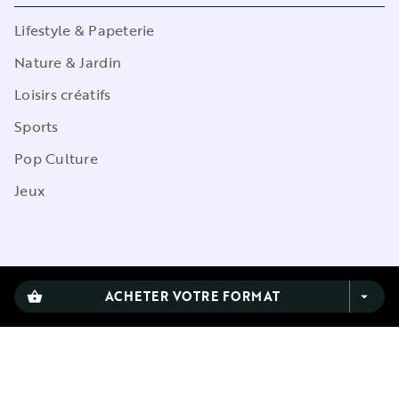
Lifestyle & Papeterie
Nature & Jardin
Loisirs créatifs
Sports
Pop Culture
Jeux
CGU
ACHETER VOTRE FORMAT
shopping_basket
arrow_drop_down
Charte de référencement
Charte des Données Personnelles
Mentions légales
Engagement durable