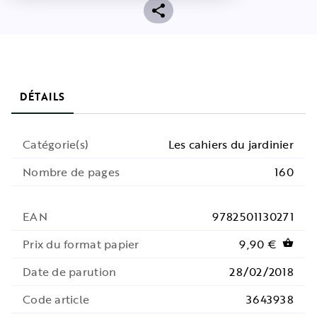
DÉTAILS
Catégorie(s)
Les cahiers du jardinier
Nombre de pages
160
EAN
9782501130271
Prix du format papier
9,90 €
shopping_basket
Date de parution
28/02/2018
Code article
3643938