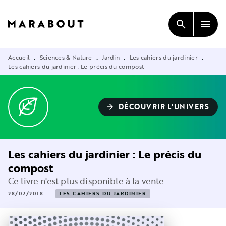
MENU
RECHERCHE
CONTENU
search
menu
PIED DE PAGE
Accueil
Sciences & Nature
Jardin
Les cahiers du jardinier
•
•
•
•
Les cahiers du jardinier : Le précis du compost
DÉCOUVRIR L'UNIVERS
arrow_forward
Les cahiers du jardinier : Le précis du
compost
Ce livre n'est plus disponible à la vente
28/02/2018
LES CAHIERS DU JARDINIER