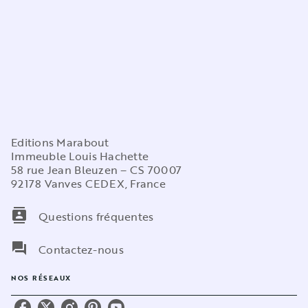
Editions Marabout
Immeuble Louis Hachette
58 rue Jean Bleuzen – CS 70007
92178 Vanves CEDEX, France
contacts
Questions fréquentes
question_answer
Contactez-nous
NOS RÉSEAUX