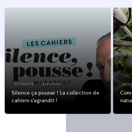
ACTUALITÉ
12/05/2023
ACTU
Silence ça pousse ! La collection de
Comm
cahiers s'agrandit !
natu