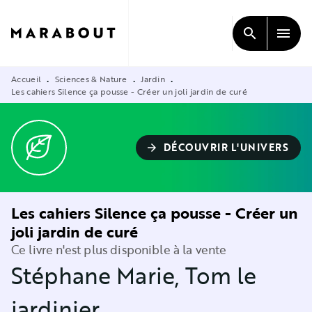
MENU
RECHERCHE
CONTENU
search
menu
PIED DE PAGE
Accueil
Sciences & Nature
Jardin
•
•
•
Les cahiers Silence ça pousse - Créer un joli jardin de curé
DÉCOUVRIR L'UNIVERS
arrow_forward
Les cahiers Silence ça pousse - Créer un
joli jardin de curé
Ce livre n'est plus disponible à la vente
Stéphane Marie
,
Tom le
jardinier