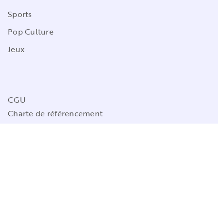
Sports
Pop Culture
Jeux
CGU
Charte de référencement
Charte des Données Personnelles
Mentions légales
Engagement durable
Paramétrez vos préférences cookies