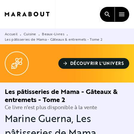
MENU
RECHERCHE
CONTENU
search
menu
PIED DE PAGE
Accueil
Cuisine
Beaux-Livres
•
•
•
Les pâtisseries de Mama - Gâteaux & entremets - Tome 2
DÉCOUVRIR L'UNIVERS
arrow_forward
Les pâtisseries de Mama - Gâteaux &
entremets - Tome 2
Ce livre n'est plus disponible à la vente
Marine Guerna
,
Les
pâtisseries de Mama