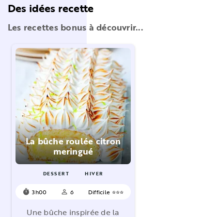
Des idées recette
Les recettes bonus à découvrir...
La bûche roulée citron
meringué
DESSERT
HIVER
3h00
6
Difficile ⭐⭐⭐
timer
person_outline
Une bûche inspirée de la