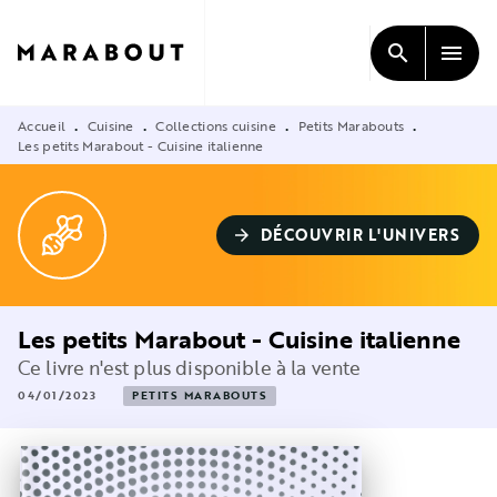
MENU
RECHERCHE
CONTENU
search
menu
PIED DE PAGE
Accueil
Cuisine
Collections cuisine
Petits Marabouts
•
•
•
•
Les petits Marabout - Cuisine italienne
DÉCOUVRIR L'UNIVERS
arrow_forward
Les petits Marabout - Cuisine italienne
Ce livre n'est plus disponible à la vente
04/01/2023
PETITS MARABOUTS