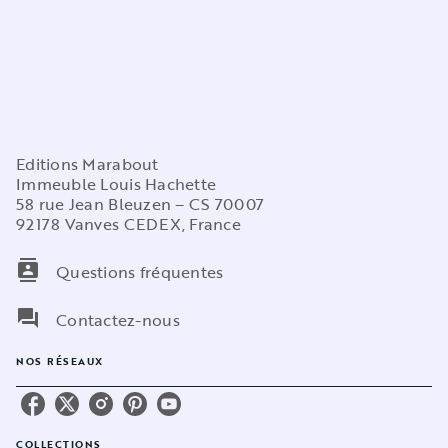
Editions Marabout
Immeuble Louis Hachette
58 rue Jean Bleuzen – CS 70007
92178 Vanves CEDEX, France
contacts
Questions fréquentes
question_answer
Contactez-nous
NOS RÉSEAUX
COLLECTIONS