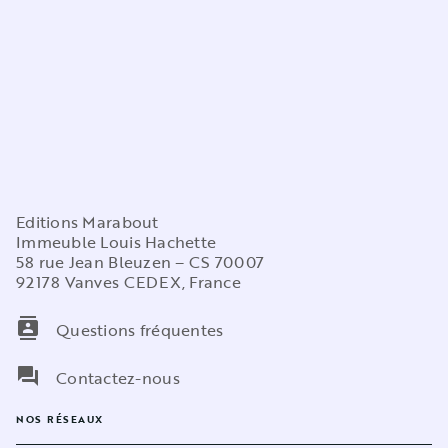
Editions Marabout
Immeuble Louis Hachette
58 rue Jean Bleuzen – CS 70007
92178 Vanves CEDEX, France
contacts
Questions fréquentes
question_answer
Contactez-nous
NOS RÉSEAUX