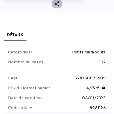
DÉTAILS
Catégorie(s)
Petits Marabouts
Nombre de pages
192
EAN
9782501175609
Prix du format papier
4,95 €
shopping_basket
Date de parution
04/01/2023
Code article
8981126