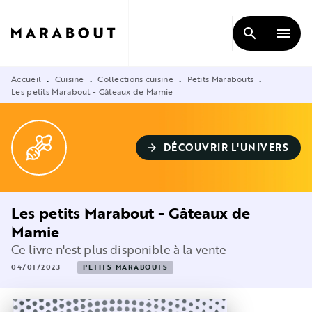
MENU
RECHERCHE
CONTENU
search
menu
PIED DE PAGE
Accueil
Cuisine
Collections cuisine
Petits Marabouts
•
•
•
•
Les petits Marabout - Gâteaux de Mamie
DÉCOUVRIR L'UNIVERS
arrow_forward
Les petits Marabout - Gâteaux de
Mamie
Ce livre n'est plus disponible à la vente
04/01/2023
PETITS MARABOUTS