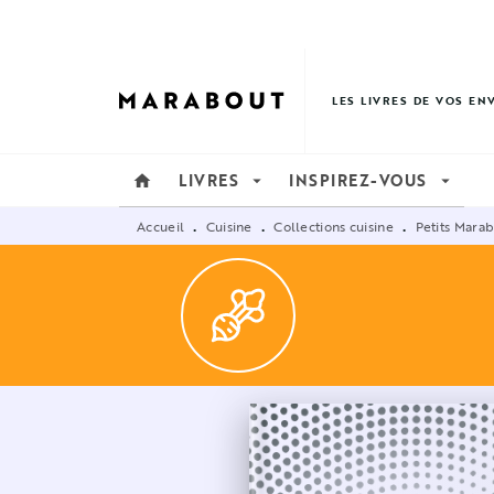
MENU
RECHERCHE
CONTENU
LES LIVRES DE VOS EN
LIVRES
INSPIREZ-VOUS
home
arrow_drop_down
arrow_drop_down
Accueil
Cuisine
Collections cuisine
Petits Mara
•
•
•