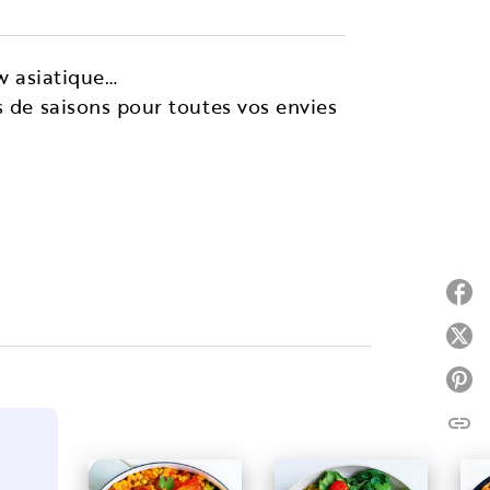
aw asiatique…
s de saisons pour toutes vos envies
P
P
P
link
C