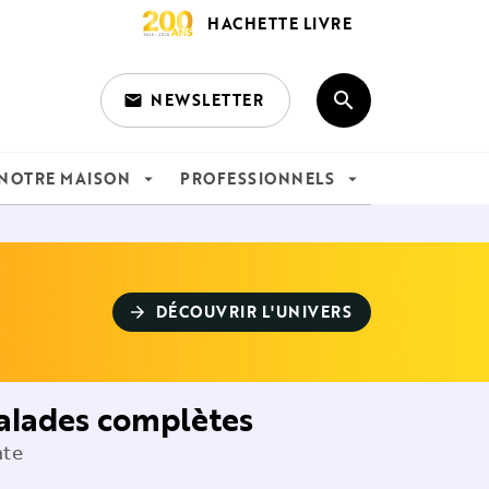
HACHETTE LIVRE
search
NEWSLETTER
email
search
NOTRE MAISON
PROFESSIONNELS
arrow_drop_down
arrow_drop_down
DÉCOUVRIR L'UNIVERS
arrow_forward
Salades complètes
nte