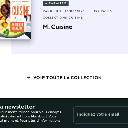
À PARAÎTRE
92 PAGES
RUTION : 02/01/2026
192 PAGES
PARUTION : 12/08/2026
192 PAGES
LLECTIONS CUISINE
COLLECTIONS CUISINE
- Les
assiques français
M. Cuisine
VOIR TOUTE LA COLLECTION
arrow_forward
la newsletter
niquement utilisée pour vous envoyer
Indiquez votre email
ualités des éditions Marabout. Vous
out moment. Pour plus d’informations,