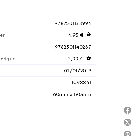
9782501138994
er
4,95 €
shopping_basket
9782501140287
mérique
3,99 €
shopping_basket
02/01/2019
1098861
160mm x 190mm
P
P
P