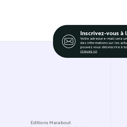
Inscrivez-vous à 
Votre adresse e-mail sera u
des informations sur les act
pouvez vous désinscrire à t
cliquez ici
.
Editions Marabout