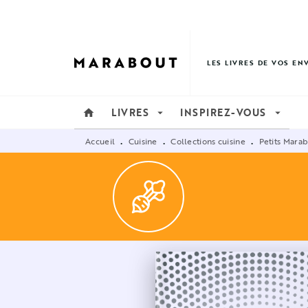
MENU
RECHERCHE
CONTENU
LES LIVRES DE VOS EN
LIVRES
INSPIREZ-VOUS
home
arrow_drop_down
arrow_drop_down
Accueil
Cuisine
Collections cuisine
Petits Mara
•
•
•