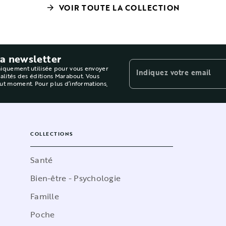
VOIR TOUTE LA COLLECTION
arrow_forward
la newsletter
niquement utilisée pour vous envoyer
Indiquez votre email
ualités des éditions Marabout. Vous
out moment. Pour plus d’informations,
COLLECTIONS
Santé
Bien-être - Psychologie
Famille
Poche