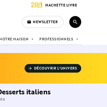
HACHETTE LIVRE
search
NEWSLETTER
email
search
NOTRE MAISON
PROFESSIONNELS
arrow_drop_down
arrow_drop_down
DÉCOUVRIR L'UNIVERS
arrow_forward
Desserts italiens
nte