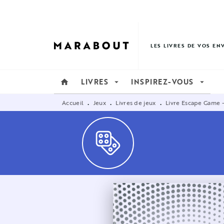
MENU
RECHERCHE
CONTENU
LES LIVRES DE VOS EN
LIVRES
INSPIREZ-VOUS
home
arrow_drop_down
arrow_drop_down
Accueil
Jeux
Livres de jeux
Livre Escape Game -
•
•
•