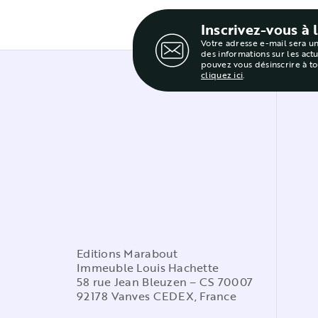
Inscrivez-vous à 
Votre adresse e-mail sera u
des informations sur les act
pouvez vous désinscrire à t
cliquez ici
.
Editions Marabout
Immeuble Louis Hachette
58 rue Jean Bleuzen – CS 70007
92178 Vanves CEDEX, France