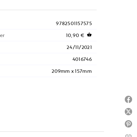
9782501157575
er
10,90 €
shopping_basket
24/11/2021
4016746
209mm x 157mm
P
P
P
link
C