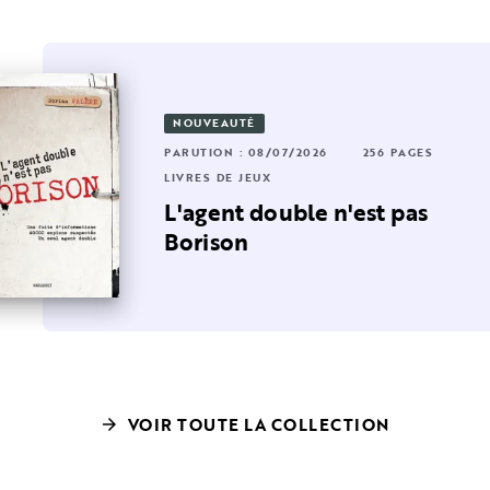
NOUVEAUTÉ
OUVEAUTÉ
2 PAGES
PARUTION : 08/07/2026
256 PAGES
RUTION : 15/04/2026
384 PAGES
LIVRES DE JEUX
VRES DE JEUX
L'agent double n'est pas
00 jeux
Borison
VOIR TOUTE LA COLLECTION
arrow_forward