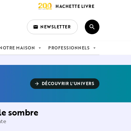
HACHETTE LIVRE
search
NEWSLETTER
email
search
NOTRE MAISON
PROFESSIONNELS
arrow_drop_down
arrow_drop_down
DÉCOUVRIR L'UNIVERS
arrow_forward
île sombre
nte