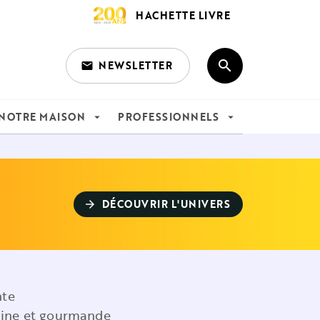
HACHETTE LIVRE
search
NEWSLETTER
email
search
NOTRE MAISON
PROFESSIONNELS
arrow_drop_down
arrow_drop_down
DÉCOUVRIR L'UNIVERS
arrow_forward
nte
saine et gourmande