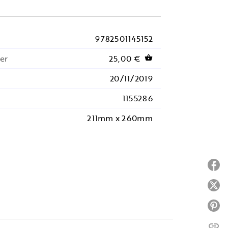
9782501145152
er
25,00 €
shopping_basket
20/11/2019
1155286
211mm x 260mm
P
P
P
link
C