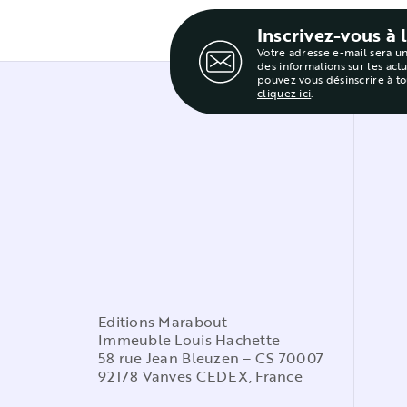
Inscrivez-vous à 
Votre adresse e-mail sera u
des informations sur les act
pouvez vous désinscrire à t
cliquez ici
.
Editions Marabout
Immeuble Louis Hachette
58 rue Jean Bleuzen – CS 70007
92178 Vanves CEDEX, France