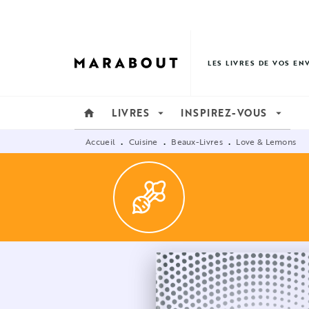
MENU
RECHERCHE
CONTENU
LES LIVRES DE VOS EN
LIVRES
INSPIREZ-VOUS
home
arrow_drop_down
arrow_drop_down
Accueil
Cuisine
Beaux-Livres
Love & Lemons
•
•
•