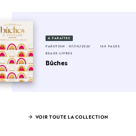
À PARAÎTRE
6 PAGES
RUTION : 25/03/2026
160 PAGES
PARUTION : 07/10/2026
160 PAGES
AUX-LIVRES
BEAUX-LIVRES
a cuisine
artes à croquer
Bûches
VOIR TOUTE LA COLLECTION
arrow_forward