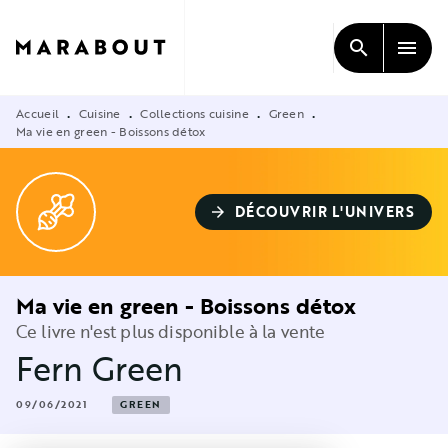
MENU
RECHERCHE
CONTENU
search
menu
PIED DE PAGE
Accueil
Cuisine
Collections cuisine
Green
•
•
•
•
Ma vie en green - Boissons détox
DÉCOUVRIR L'UNIVERS
arrow_forward
Ma vie en green - Boissons détox
Ce livre n'est plus disponible à la vente
Fern Green
09/06/2021
GREEN