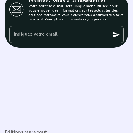
Inscrivez-vous à la newsletter
Votre adresse e-mail sera uniquement utilisée pour
vous envoyer des informations sur les actualités des
éditions Marabout. Vous pouvez vous désinscrire à tout
moment. Pour plus d’informations,
cliquez ici
.
Indiquez votre email
send
Editions Marabout