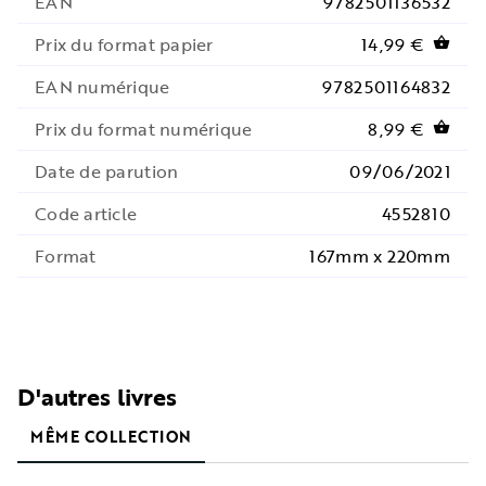
EAN
9782501136532
Prix du format papier
14,99 €
shopping_basket
EAN numérique
9782501164832
Prix du format numérique
8,99 €
shopping_basket
Date de parution
09/06/2021
Code article
4552810
Format
167mm x 220mm
D'autres livres
MÊME COLLECTION