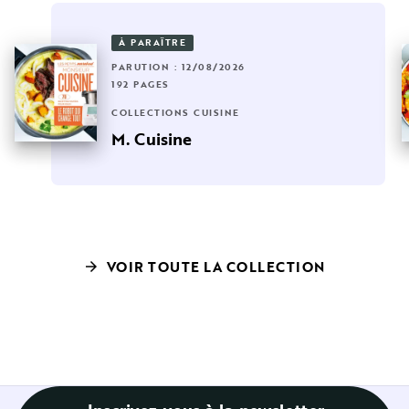
À PARAÎTRE
PARUTION : 12/08/2026
192 PAGES
COLLECTIONS CUISINE
M. Cuisine
VOIR TOUTE LA COLLECTION
arrow_forward