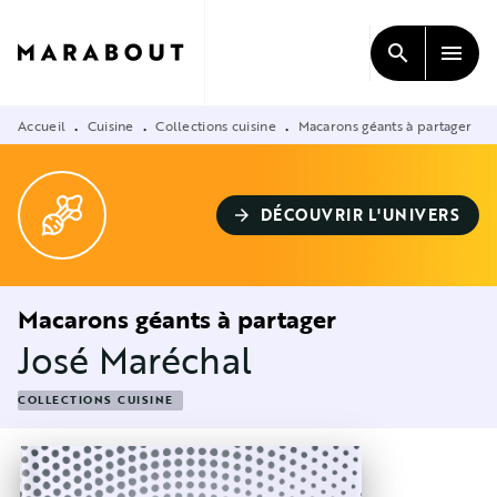
MENU
RECHERCHE
CONTENU
search
menu
PIED DE PAGE
Accueil
Cuisine
Collections cuisine
Macarons géants à partager
•
•
•
DÉCOUVRIR L'UNIVERS
arrow_forward
Macarons géants à partager
José Maréchal
COLLECTIONS CUISINE