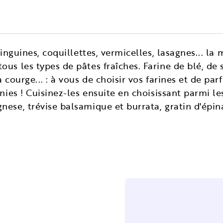
 linguines, coquillettes, vermicelles, lasagnes... l
us les types de pâtes fraîches. Farine de blé, de 
a courge... : à vous de choisir vos farines et de pa
inies ! Cuisinez-les ensuite en choisissant parmi l
nese, trévise balsamique et burrata, gratin d'épin
!