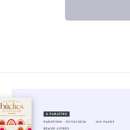
À PARAÎTRE
6 PAGES
RUTION : 25/03/2026
160 PAGES
PARUTION : 07/10/2026
160 PAGES
AUX-LIVRES
BEAUX-LIVRES