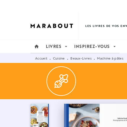
MENU
RECHERCHE
CONTENU
LES LIVRES DE VOS EN
LIVRES
INSPIREZ-VOUS
home
arrow_drop_down
arrow_drop_down
Accueil
Cuisine
Beaux-Livres
Machine à pâtes
•
•
•