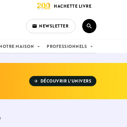
HACHETTE LIVRE
search
NEWSLETTER
email
search
NOTRE MAISON
PROFESSIONNELS
arrow_drop_down
arrow_drop_down
DÉCOUVRIR L'UNIVERS
arrow_forward
n