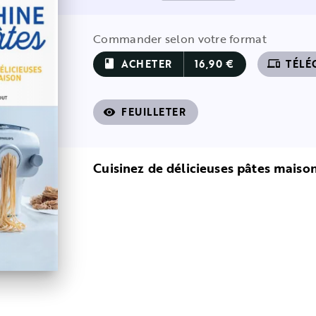
Commander selon votre format
ACHETER
16,90 €
TÉLÉ
book
devices
FEUILLETER
visibility
Cuisinez de délicieuses pâtes maiso