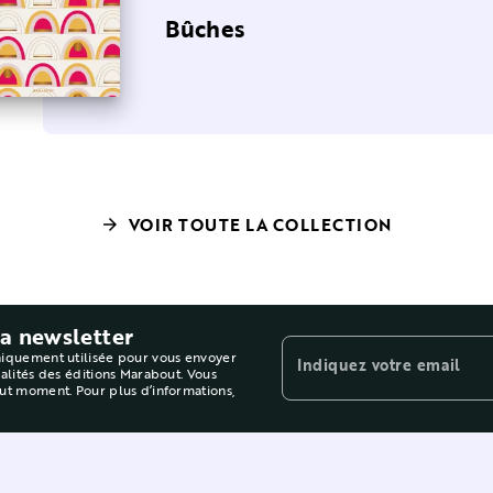
a cuisine
artes à croquer
Bûches
VOIR TOUTE LA COLLECTION
arrow_forward
la newsletter
niquement utilisée pour vous envoyer
Indiquez votre email
ualités des éditions Marabout. Vous
out moment. Pour plus d’informations,