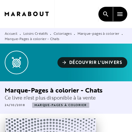
MENU
RECHERCHE
CONTENU
search
menu
PIED DE PAGE
Accueil
Loisirs Créatifs
Coloriages
Marque-pages à colorier
•
•
•
•
Marque-Pages à colorier - Chats
DÉCOUVRIR L'UNIVERS
arrow_forward
Marque-Pages à colorier - Chats
Ce livre n'est plus disponible à la vente
24/10/2018
MARQUE-PAGES À COLORIER