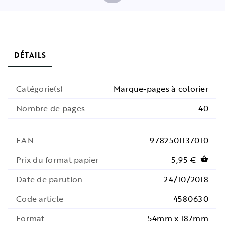
DÉTAILS
Catégorie(s)
Marque-pages à colorier
Nombre de pages
40
EAN
9782501137010
Prix du format papier
5,95 €
shopping_basket
Date de parution
24/10/2018
Code article
4580630
Format
54mm x 187mm