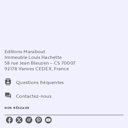
Editions Marabout
Immeuble Louis Hachette
58 rue Jean Bleuzen – CS 70007
92178 Vanves CEDEX, France
contacts
Questions fréquentes
question_answer
Contactez-nous
NOS RÉSEAUX