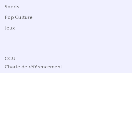
Sports
Pop Culture
Jeux
CGU
Charte de référencement
Charte des Données Personnelles
Mentions légales
Engagement durable
Paramétrez vos préférences cookies