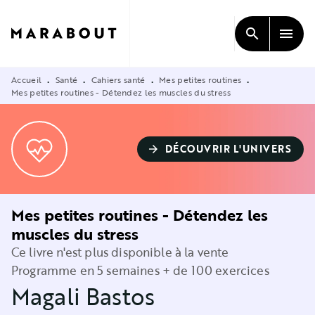
MENU
RECHERCHE
CONTENU
search
menu
PIED DE PAGE
Accueil
Santé
Cahiers santé
Mes petites routines
•
•
•
•
Mes petites routines - Détendez les muscles du stress
DÉCOUVRIR L'UNIVERS
arrow_forward
Mes petites routines - Détendez les
muscles du stress
Ce livre n'est plus disponible à la vente
Programme en 5 semaines + de 100 exercices
Magali Bastos