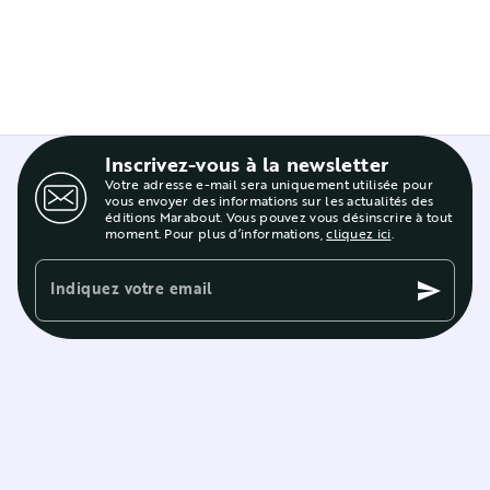
Inscrivez-vous à la newsletter
Votre adresse e-mail sera uniquement utilisée pour
vous envoyer des informations sur les actualités des
éditions Marabout. Vous pouvez vous désinscrire à tout
moment. Pour plus d’informations,
cliquez ici
.
Indiquez votre email
send