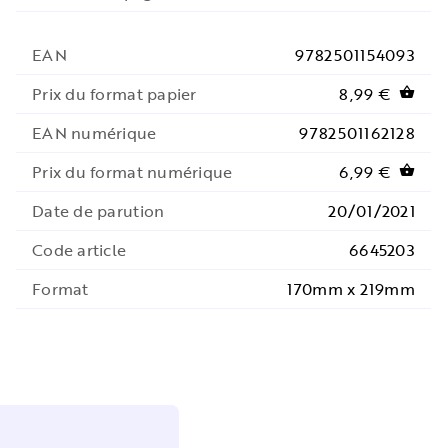
EAN
9782501154093
Prix du format papier
8,99 €
shopping_basket
EAN numérique
9782501162128
Prix du format numérique
6,99 €
shopping_basket
Date de parution
20/01/2021
Code article
6645203
Format
170mm x 219mm