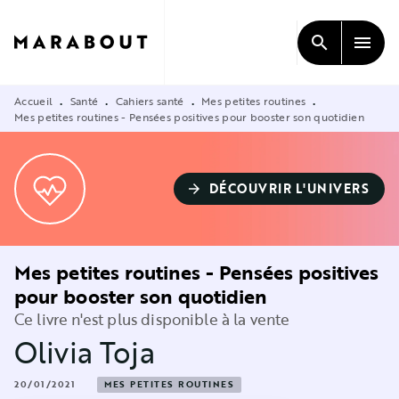
MENU
RECHERCHE
CONTENU
search
menu
PIED DE PAGE
Accueil
Santé
Cahiers santé
Mes petites routines
•
•
•
•
Mes petites routines - Pensées positives pour booster son quotidien
DÉCOUVRIR L'UNIVERS
arrow_forward
Mes petites routines - Pensées positives
pour booster son quotidien
Ce livre n'est plus disponible à la vente
Olivia Toja
20/01/2021
MES PETITES ROUTINES