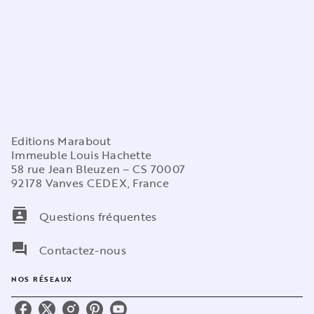
Editions Marabout
Immeuble Louis Hachette
58 rue Jean Bleuzen – CS 70007
92178 Vanves CEDEX, France
contacts
Questions fréquentes
question_answer
Contactez-nous
NOS RÉSEAUX