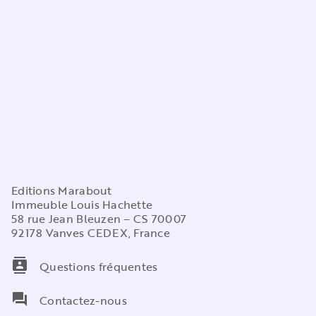
Editions Marabout
Immeuble Louis Hachette
58 rue Jean Bleuzen – CS 70007
92178 Vanves CEDEX, France
contacts
Questions fréquentes
question_answer
Contactez-nous