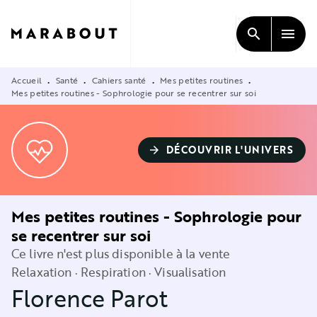
MENU
RECHERCHE
CONTENU
search
menu
PIED DE PAGE
Accueil
Santé
Cahiers santé
Mes petites routines
•
•
•
•
Mes petites routines - Sophrologie pour se recentrer sur soi
DÉCOUVRIR L'UNIVERS
arrow_forward
Mes petites routines - Sophrologie pour
se recentrer sur soi
Ce livre n'est plus disponible à la vente
Relaxation · Respiration · Visualisation
Florence Parot