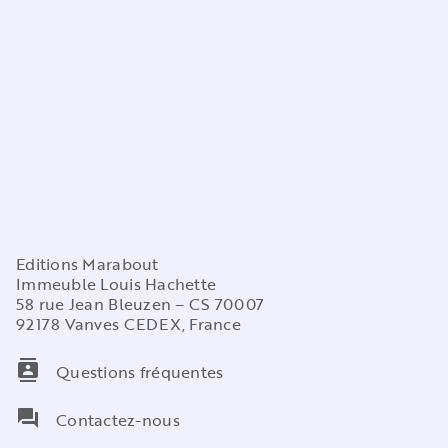
Editions Marabout
Immeuble Louis Hachette
58 rue Jean Bleuzen – CS 70007
92178 Vanves CEDEX, France
contacts
Questions fréquentes
question_answer
Contactez-nous