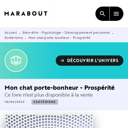
MENU
RECHERCHE
CONTENU
search
menu
PIED DE PAGE
Accueil
Bien-être - Psychologie - Développement personnel
•
•
Esotérisme
Mon chat porte-bonheur - Prospérité
•
DÉCOUVRIR L'UNIVERS
arrow_forward
Mon chat porte-bonheur - Prospérité
Ce livre n'est plus disponible à la vente
18/09/2023
ESOTÉRISME