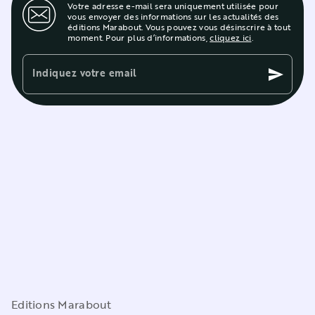
Votre adresse e-mail sera uniquement utilisée pour
vous envoyer des informations sur les actualités des
éditions Marabout. Vous pouvez vous désinscrire à tout
moment. Pour plus d’informations,
cliquez ici
.
Indiquez votre email
send
Editions Marabout