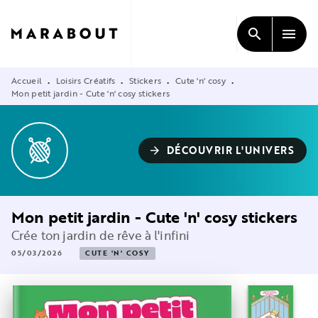
MENU
RECHERCHE
CONTENU
search
menu
PIED DE PAGE
Accueil
Loisirs Créatifs
Stickers
Cute 'n' cosy
•
•
•
•
Mon petit jardin - Cute 'n' cosy stickers
DÉCOUVRIR L'UNIVERS
arrow_forward
Mon petit jardin - Cute 'n' cosy stickers
Crée ton jardin de rêve à l'infini
05/03/2026
CUTE 'N' COSY