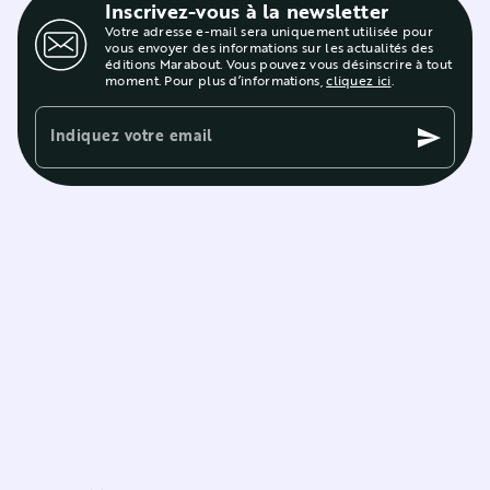
Inscrivez-vous à la newsletter
Votre adresse e-mail sera uniquement utilisée pour
vous envoyer des informations sur les actualités des
éditions Marabout. Vous pouvez vous désinscrire à tout
moment. Pour plus d’informations,
cliquez ici
.
Indiquez votre email
send