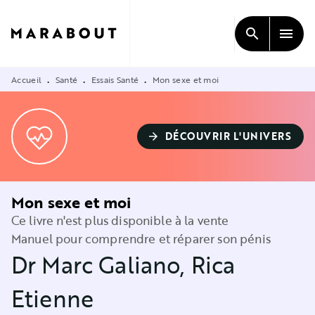
MENU
RECHERCHE
CONTENU
search
menu
PIED DE PAGE
Accueil
Santé
Essais Santé
Mon sexe et moi
•
•
•
DÉCOUVRIR L'UNIVERS
arrow_forward
Mon sexe et moi
Ce livre n'est plus disponible à la vente
Manuel pour comprendre et réparer son pénis
Dr Marc Galiano
,
Rica
Etienne