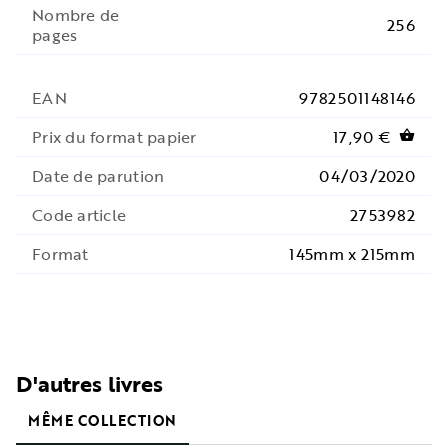
Nombre de
256
pages
EAN
9782501148146
Prix du format papier
17,90 €
shopping_basket
Date de parution
04/03/2020
Code article
2753982
Format
145mm x 215mm
D'autres livres
MÊME COLLECTION