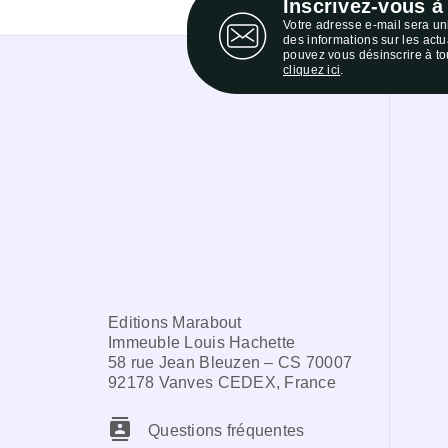
Inscrivez-vous à
Votre adresse e-mail sera u
des informations sur les act
pouvez vous désinscrire à to
cliquez ici
.
Editions Marabout
Immeuble Louis Hachette
58 rue Jean Bleuzen – CS 70007
92178 Vanves CEDEX, France
contacts
Questions fréquentes