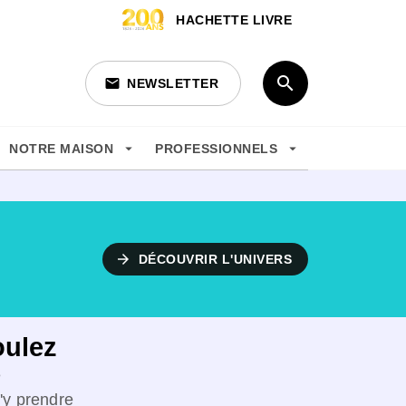
HACHETTE LIVRE
search
email
NEWSLETTER
search
arrow_drop_down
arrow_drop_down
NOTRE MAISON
PROFESSIONNELS
arrow_forward
DÉCOUVRIR L'UNIVERS
oulez
e
'y prendre