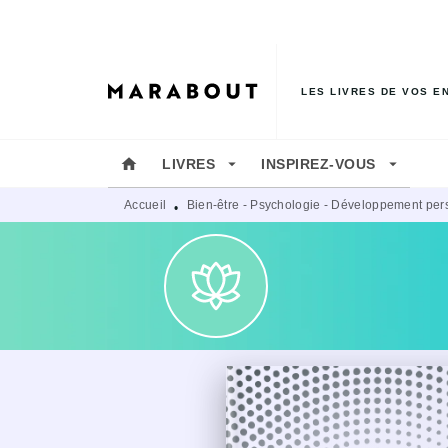
MENU
RECHERCHE
CONTENU
LES LIVRES DE VOS E
home
arrow_drop_down
arrow_drop_down
LIVRES
INSPIREZ-VOUS
Accueil
Bien-être - Psychologie - Développement per
•