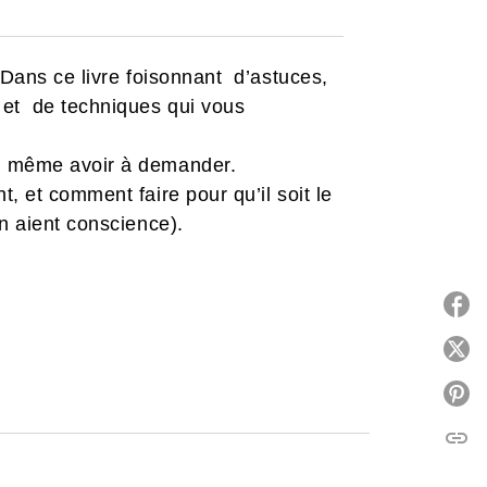
? Dans ce livre foisonnant d’astuces,
s et de techniques qui vous
ns même avoir à demander.
, et comment faire pour qu’il soit le
en aient conscience).
P
P
link
C