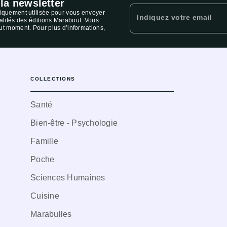
 la newsletter
niquement utilisée pour vous envoyer
Indiquez votre email
ualités des éditions Marabout. Vous
ut moment. Pour plus d’informations,
COLLECTIONS
Santé
Bien-être - Psychologie
Famille
Poche
Sciences Humaines
Cuisine
Marabulles