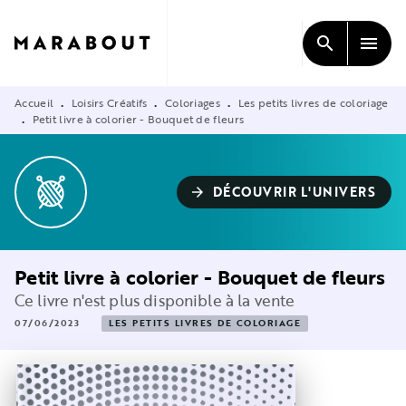
MENU
RECHERCHE
CONTENU
search
menu
PIED DE PAGE
Accueil
Loisirs Créatifs
Coloriages
Les petits livres de coloriage
•
•
•
Petit livre à colorier - Bouquet de fleurs
•
DÉCOUVRIR L'UNIVERS
arrow_forward
Petit livre à colorier - Bouquet de fleurs
Ce livre n'est plus disponible à la vente
07/06/2023
LES PETITS LIVRES DE COLORIAGE