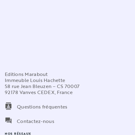
Editions Marabout
Immeuble Louis Hachette
58 rue Jean Bleuzen – CS 70007
92178 Vanves CEDEX, France
contacts
Questions fréquentes
question_answer
Contactez-nous
NOS RÉSEAUX