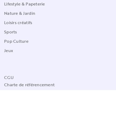
Lifestyle & Papeterie
Nature & Jardin
Loisirs créatifs
Sports
Pop Culture
Jeux
CGU
Charte de référencement
Charte des Données Personnelles
Mentions légales
Engagement durable
Paramétrez vos préférences cookies