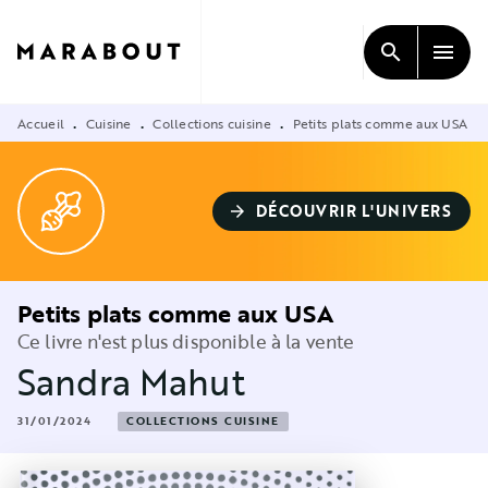
MENU
RECHERCHE
CONTENU
search
menu
PIED DE PAGE
Accueil
Cuisine
Collections cuisine
Petits plats comme aux USA
•
•
•
DÉCOUVRIR L'UNIVERS
arrow_forward
Petits plats comme aux USA
Ce livre n'est plus disponible à la vente
Sandra Mahut
31/01/2024
COLLECTIONS CUISINE