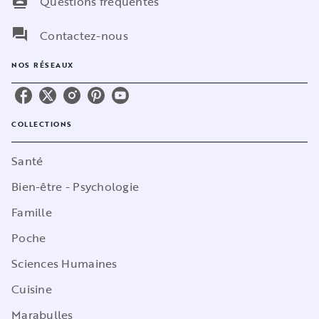
contacts
Questions fréquentes
question_answer
Contactez-nous
NOS RÉSEAUX
COLLECTIONS
Santé
Bien-être - Psychologie
Famille
Poche
Sciences Humaines
Cuisine
Marabulles