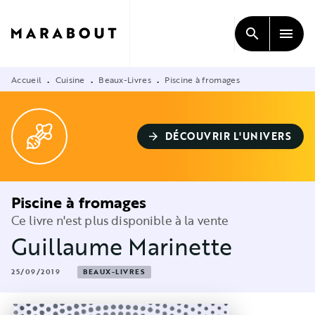
MENU
RECHERCHE
CONTENU
search
menu
PIED DE PAGE
Accueil
Cuisine
Beaux-Livres
Piscine à fromages
•
•
•
DÉCOUVRIR L'UNIVERS
arrow_forward
Piscine à fromages
Ce livre n'est plus disponible à la vente
Guillaume Marinette
25/09/2019
BEAUX-LIVRES