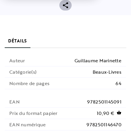
DÉTAILS
Auteur
Guillaume Marinette
Catégorie(s)
Beaux-Livres
Nombre de pages
64
EAN
9782501145091
Prix du format papier
10,90 €
shopping_basket
EAN numérique
9782501146470