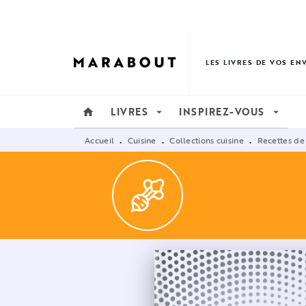
MENU
RECHERCHE
CONTENU
LES LIVRES DE VOS EN
LIVRES
INSPIREZ-VOUS
home
arrow_drop_down
arrow_drop_down
Accueil
Cuisine
Collections cuisine
Recettes de
•
•
•