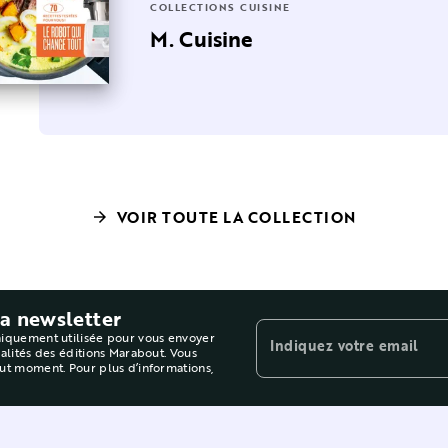
LLECTIONS CUISINE
COLLECTIONS CUISINE
- Les
assiques français
M. Cuisine
VOIR TOUTE LA COLLECTION
arrow_forward
la newsletter
niquement utilisée pour vous envoyer
Indiquez votre email
ualités des éditions Marabout. Vous
out moment. Pour plus d’informations,