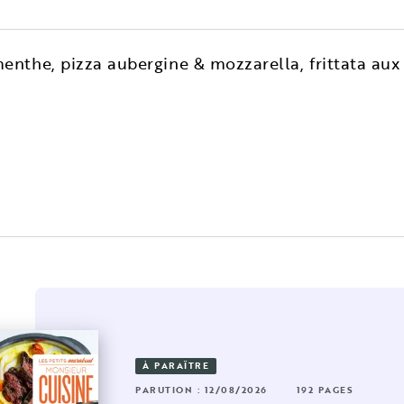
enthe, pizza aubergine & mozzarella, frittata au
À PARAÎTRE
92 PAGES
RUTION : 02/01/2026
192 PAGES
PARUTION : 12/08/2026
192 PAGES