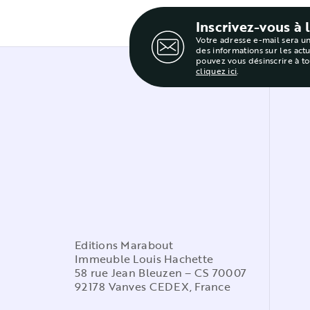
Inscrivez-vous à 
Votre adresse e-mail sera u
des informations sur les act
pouvez vous désinscrire à t
cliquez ici
.
Editions Marabout
Immeuble Louis Hachette
58 rue Jean Bleuzen – CS 70007
92178 Vanves CEDEX, France