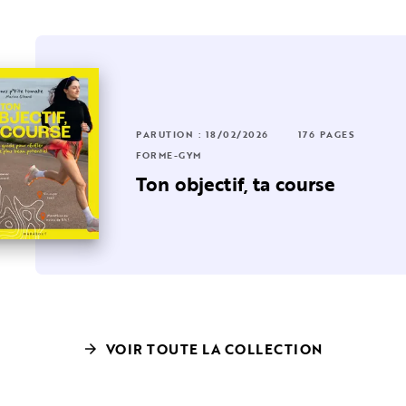
RUTION : 31/08/2022
224 PAGES
36 PAGES
PARUTION : 18/02/2026
176 PAGES
RME-GYM
FORME-GYM
e grand guide Major
Ton objectif, ta course
ouvement pour soigner …
VOIR TOUTE LA COLLECTION
arrow_forward