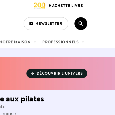
HACHETTE LIVRE
search
NEWSLETTER
email
search
NOTRE MAISON
PROFESSIONNELS
arrow_drop_down
arrow_drop_down
DÉCOUVRIR L'UNIVERS
arrow_forward
e aux pilates
nte
 mincir