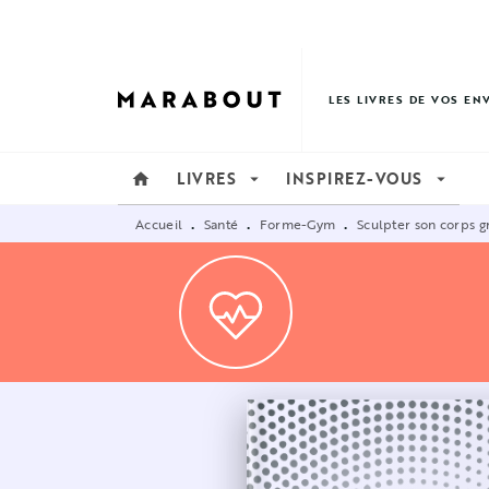
MENU
RECHERCHE
CONTENU
LES LIVRES DE VOS EN
LIVRES
INSPIREZ-VOUS
home
arrow_drop_down
arrow_drop_down
Accueil
Santé
Forme-Gym
Sculpter son corps g
•
•
•