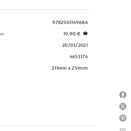
9782501149686
er
19,90 €
shopping_basket
20/01/2021
4653174
211mm x 251mm
P
P
P
link
C