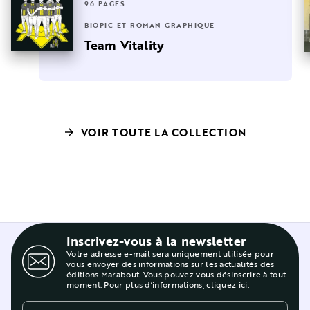
96 PAGES
BIOPIC ET ROMAN GRAPHIQUE
Team Vitality
VOIR TOUTE LA COLLECTION
arrow_forward
Inscrivez-vous à la newsletter
Votre adresse e-mail sera uniquement utilisée pour
vous envoyer des informations sur les actualités des
éditions Marabout. Vous pouvez vous désinscrire à tout
moment. Pour plus d’informations,
cliquez ici
.