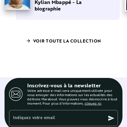
Kylian Mbappé - La
biographie
VOIR TOUTE LA COLLECTION
arrow_forward
Inscrivez-vous à la newsletter
Votre adresse e-mail sera uniquement utilisée pour
vous envoyer des informations sur les actualités des
éditions Marabout. Vous pouvez vous désinscrire à tout
moment. Pour plus d’informations,
cliquez ici
.
Indiquez votre email
send