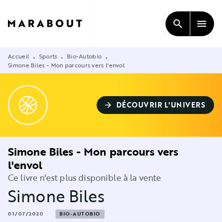
MENU
RECHERCHE
CONTENU
search
menu
PIED DE PAGE
Accueil
Sports
Bio-Autobio
•
•
•
Simone Biles - Mon parcours vers l'envol
DÉCOUVRIR L'UNIVERS
arrow_forward
Simone Biles - Mon parcours vers
l'envol
Ce livre n'est plus disponible à la vente
Simone Biles
01/07/2020
BIO-AUTOBIO