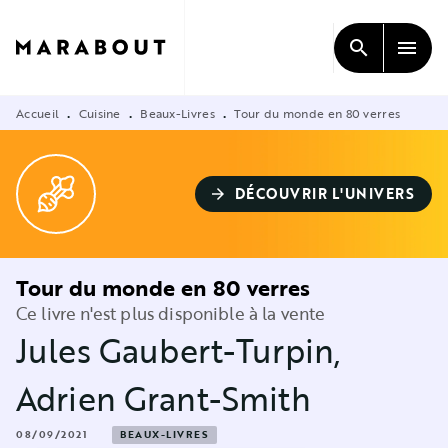
MENU
RECHERCHE
CONTENU
search
menu
PIED DE PAGE
Accueil
Cuisine
Beaux-Livres
Tour du monde en 80 verres
•
•
•
DÉCOUVRIR L'UNIVERS
arrow_forward
Tour du monde en 80 verres
Ce livre n'est plus disponible à la vente
Jules Gaubert-Turpin
,
Adrien Grant-Smith
08/09/2021
BEAUX-LIVRES