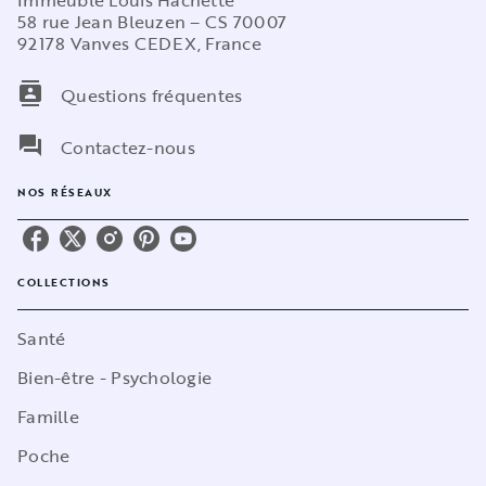
Immeuble Louis Hachette
58 rue Jean Bleuzen – CS 70007
92178 Vanves CEDEX, France
contacts
Questions fréquentes
question_answer
Contactez-nous
NOS RÉSEAUX
COLLECTIONS
Santé
Bien-être - Psychologie
Famille
Poche