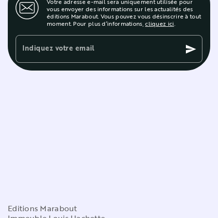
Votre adresse e-mail sera uniquement utilisée pour
vous envoyer des informations sur les actualités des
éditions Marabout. Vous pouvez vous désinscrire à tout
moment. Pour plus d’informations,
cliquez ici
.
Indiquez votre email
send
Editions Marabout