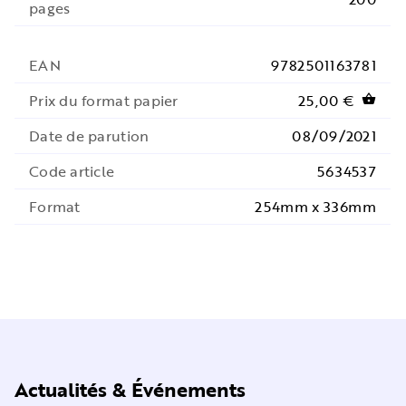
pages
EAN
9782501163781
Prix du format papier
25,00 €
shopping_basket
Date de parution
08/09/2021
Code article
5634537
Format
254mm x 336mm
Actualités & Événements