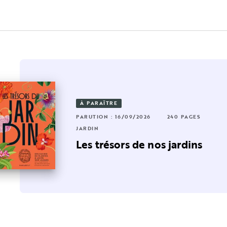
À PARAÎTRE
RUTION : 15/10/2025
04 PAGES
256 PAGES
PARUTION : 16/09/2026
240 PAGES
RDIN
JARDIN
 jardin
n jardin survivaliste
Les trésors de nos jardins