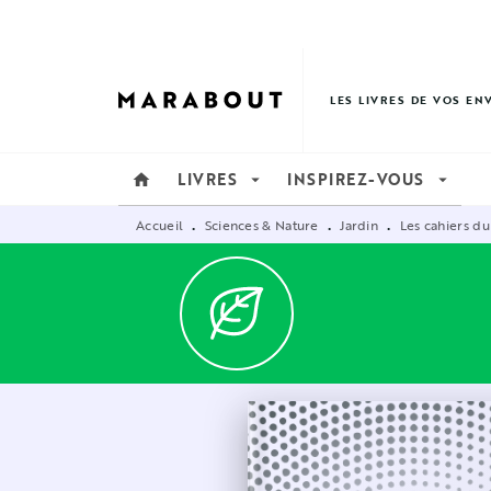
MENU
RECHERCHE
CONTENU
LES LIVRES DE VOS EN
LIVRES
INSPIREZ-VOUS
home
arrow_drop_down
arrow_drop_down
Accueil
Sciences & Nature
Jardin
Les cahiers du
•
•
•