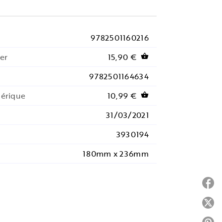
9782501160216
er
15,90 €
shopping_basket
9782501164634
mérique
10,99 €
shopping_basket
31/03/2021
3930194
180mm x 236mm
P
P