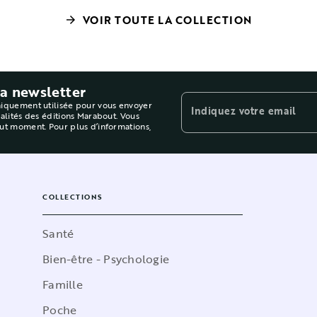
VOIR TOUTE LA COLLECTION
arrow_forward
la newsletter
niquement utilisée pour vous envoyer
Indiquez votre email
ualités des éditions Marabout. Vous
out moment. Pour plus d’informations,
COLLECTIONS
Santé
Bien-être - Psychologie
Famille
Poche