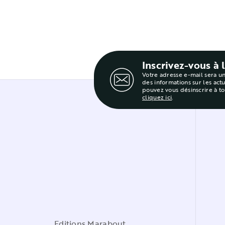
Inscrivez-vous à 
Votre adresse e-mail sera u
des informations sur les act
pouvez vous désinscrire à t
cliquez ici
.
Editions Marabout