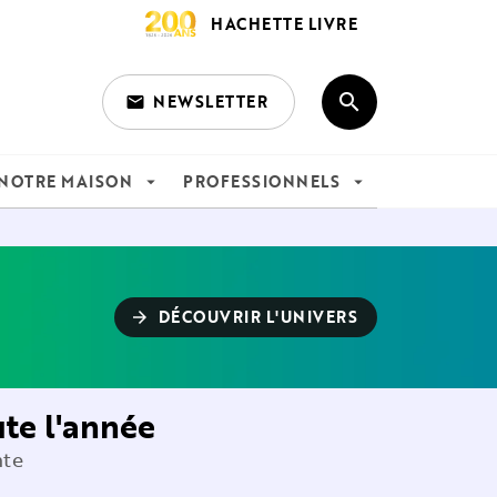
HACHETTE LIVRE
search
NEWSLETTER
email
search
NOTRE MAISON
PROFESSIONNELS
arrow_drop_down
arrow_drop_down
DÉCOUVRIR L'UNIVERS
arrow_forward
ute l'année
nte